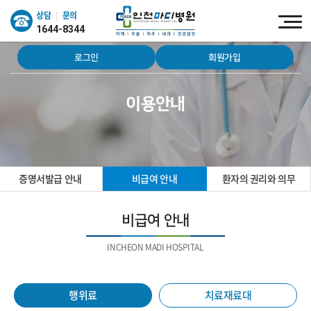
상담
문의
|
1644-8344
로그인
회원가입
이용안내
증명서발급 안내
비급여 안내
환자의 권리와 의무
비급여 안내
INCHEON MADI HOSPITAL
행위료
치료재료대