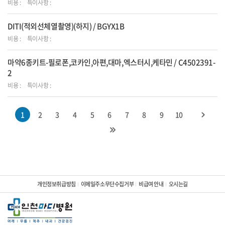
비용 :
특이사항 :
DITI(적외선체열촬영)(하지) / BGYX1B
비용 :
특이사항 :
마약6종키트-필로폰,코카인,아편,대마,엑스터시,케타민 / C4502391-
2
비용 :
특이사항 :
1
2
3
4
5
6
7
8
9
10
개인정보취급방침
이메일주소무단수집거부
비급여 안내
오시는길